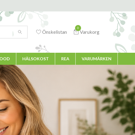
0
Önskelistan
Varukorg
FOOD
HÄLSOKOST
REA
VARUMÄRKEN