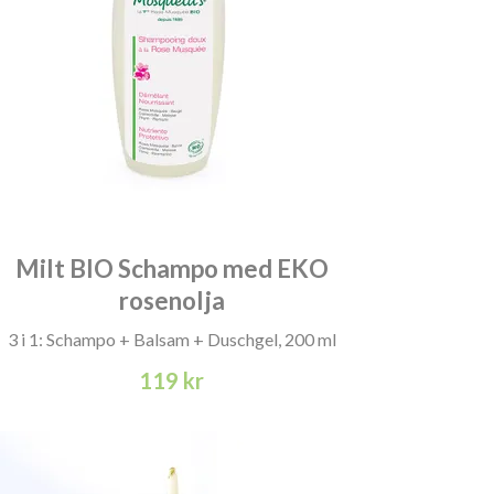
Milt BIO Schampo med EKO
rosenolja
3 i 1: Schampo + Balsam + Duschgel, 200 ml
119 kr