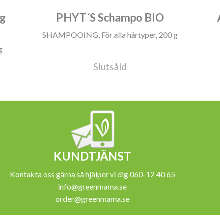
ng
PHYT´S Schampo BIO
SHAMPOOING, För alla hårtyper, 200 g
g
Slutsåld
KUNDTJÄNST
Kontakta oss gärna så hjälper vi dig 060-12 40 65
info@greenmama.se
order@greenmama.se