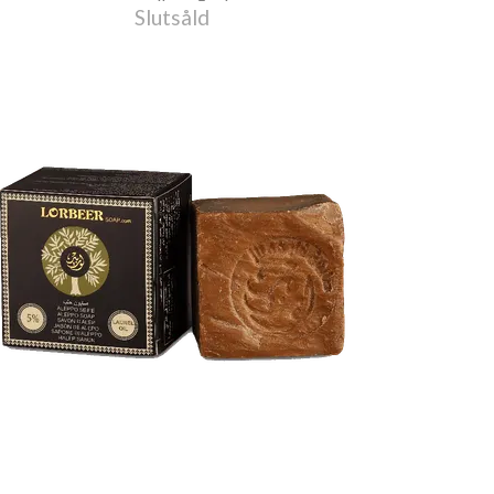
ampuller x 5 ml
Slutsåld