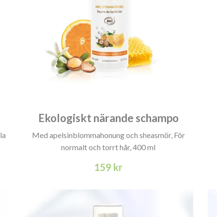
Ekologiskt närande schampo
la
Med apelsinblommahonung och sheasmör, För
normalt och torrt hår, 400 ml
159 kr