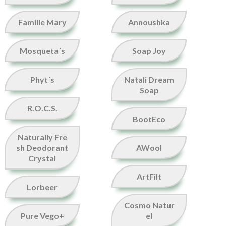
Famille Mary
Annoushka
Mosqueta´s
Soap Joy
Phyt´s
Natali Dream
Soap
R.O.C.S.
BootEco
Naturally Fre
sh Deodorant
AWool
Crystal
ArtFilt
Lorbeer
Cosmo Natur
Pure Vego+
el