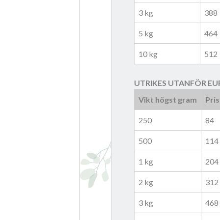
3 kg
388
5 kg
464
10 kg
512
UTRIKES UTANFÖR EU
Vikt högst gram
Pris
250
84
500
114
1 kg
204
2 kg
312
3 kg
468