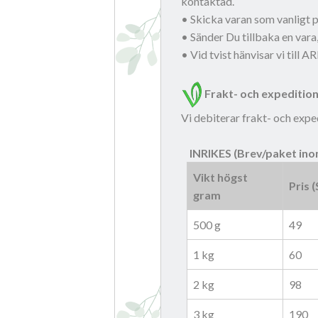
kontaktad.
• Skicka varan som vanligt p
• Sänder Du tillbaka en vara,
• Vid tvist hänvisar vi till
Frakt- och expeditio
Vi debiterar frakt- och exp
INRIKES (Brev/paket ino
Vikt högst
Pris 
gram
500 g
49
1 kg
60
2 kg
98
3 kg
190