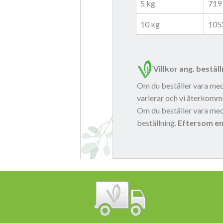
5 kg
719
10 kg
105
Villkor ang. bestäl
Om du beställer vara me
varierar och vi återkomme
Om du beställer vara me
beställning.
Eftersom en 