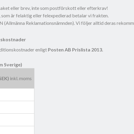
aket eller brev, inte som postförskott eller efterkrav!
 som är felaktig eller felexpedierad betalar vi frakten.
 ARN (Allmänna Reklamationsnämnden). Vi följer alltid deras rekom
nskostnader
editionskostnader enligt
Posten AB Prislista 2013.
m Sverige)
(SEK)
inkl. moms