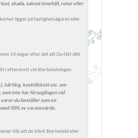
ust, skada, saknat innehåll, retur eller
kerhet ligger på fastighetsägaren eller
om 14 dagar efter det att Du fått ditt
ift i efterskott vid återbetalningen.
 hårfärg, kosttillskott etc. om
, som inte har
förseglingen vid
e varor du beställer som en
vi med 50% av varansvärde.
mer tills att du blivit återbetald eller