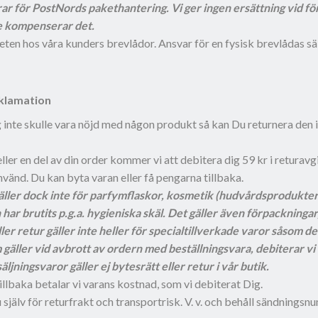
ar för PostNords pakethantering. Vi ger ingen ersättning vid förl
e kompenserar det.
heten hos våra kunders brevlådor. Ansvar för en fysisk brevlådas sä
klamation
nte skulle vara nöjd med någon produkt så kan Du returnera den in
eller en del av din order kommer vi att debitera dig 59 kr i returavg
änd. Du kan byta varan eller få pengarna tillbaka.
äller dock inte för parfymflaskor, kosmetik (hudvårdsprodukter),
ar brutits p.g.a. hygieniska skäl. Det gäller även förpackningar
ler retur gäller inte heller för specialtillverkade varor såsom d
 gäller vid avbrott av ordern med beställningsvara, debiterar 
äljningsvaror gäller ej bytesrätt eller retur i vår butik.
illbaka betalar vi varans kostnad, som vi debiterat Dig.
 själv för returfrakt och transportrisk. V. v. och behåll sändningsnum