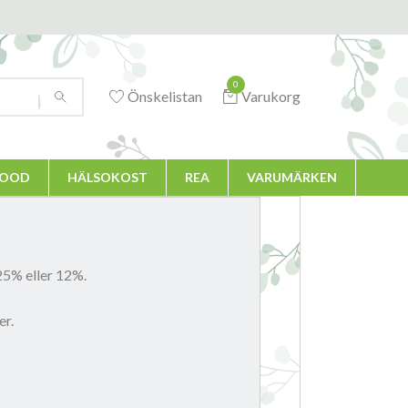
0
Önskelistan
Varukorg
FOOD
HÄLSOKOST
REA
VARUMÄRKEN
 25% eller 12%.
er.