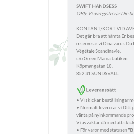
SWIFT HANDSESS
OBS! Vi avregistrerar Din b
KONTANT/KORT VID A
Det går bra att hämta Er best
reserverar vi Dina varor. Du
Végétale Scandinavie,
c/o Green Mama butiken,
Köpmangatan 18,
852 31 SUNDSVALL
Leveranssätt
• Vi skickar beställningar me
• Normalt levererar vi Ditt 
vänta på nyinkommande pro
Vi avvaktar då med att skicka
• För varor med statusen
"B