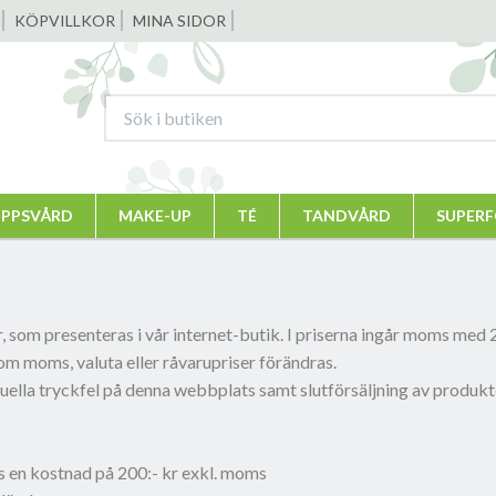
KÖPVILLKOR
MINA SIDOR
PPSVÅRD
MAKE-UP
TÉ
TANDVÅRD
SUPER
or, som presenteras i vår internet-butik. I priserna ingår moms med
om moms, valuta eller råvarupriser förändras.
tuella tryckfel på denna webbplats samt slutförsäljning av produkt
as en kostnad på 200:- kr exkl. moms