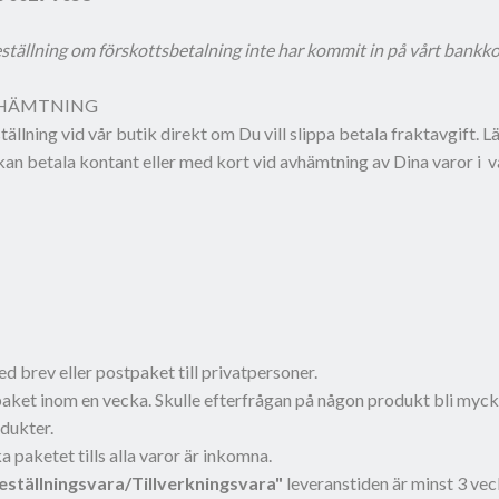
eställning om förskottsbetalning inte har kommit in på vårt bankk
VHÄMTNING
ällning vid vår butik direkt om Du vill slippa betala fraktavgift. 
 kan betala kontant eller med kort vid avhämtning av Dina varor i v
d brev eller postpaket till privatpersoner.
paket inom en vecka. Skulle efterfrågan på någon produkt bli mycke
dukter.
 paketet tills alla varor är inkomna.
eställningsvara/Tillverkningsvara"
leveranstiden är minst 3 vec