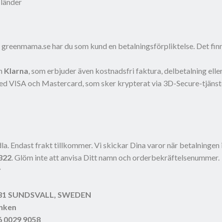
 länder
n greenmama.se har du som kund en betalningsförpliktelse. Det finns
h
Klarna
, som erbjuder även kostnadsfri faktura, delbetalning elle
ed VISA och Mastercard, som sker krypterat via 3D-Secure-tjänst
:
ndla. Endast frakt tillkommer. Vi skickar Dina varor när betalninge
322
. Glöm inte att anvisa Ditt namn och orderbekräftelsenummer.
r
2 31 SUNDSVALL, SWEDEN
nken
6 0029 9058