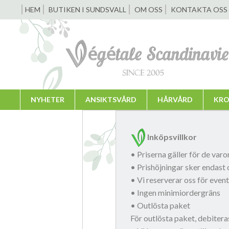
HEM
BUTIKEN I SUNDSVALL
OM OSS
KONTAKTA OSS
NYHETER
ANSIKTSVÅRD
HÅRVÅRD
KRO
Inköpsvillkor
• Priserna gäller för de var
• Prishöjningar sker endast 
• Vi reserverar oss för even
• Ingen minimiordergräns
• Outlösta paket
För outlösta paket, debiter