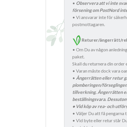
•
Observera att vi inte svar
försening om PostNord int
• Vi ansvarar inte för säker
postmottagaren.
Returer/ångerrätt/re
• Om Du av någon anledning i
paket.
Skall du returnera din order 
• Varan måste dock vara oanv
•
Ångerrätten
eller retur
g
plomberingen/förseglingen h
tillverkning
.
Ångerrätten el
beställningsvara. Dessutom
• Vid köp av rea- och utförs
• Väljer Du att få pengarna t
• Vid byte eller retur står Du