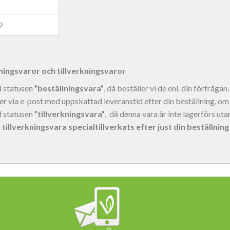
2
lningsvaror och tillverkningsvaror
d statusen
”beställningsvara”
, då beställer vi de enl. din förfråga
r via e-post med uppskattad leveranstid efter din beställning, om
d statusen
”tillverkningsvara”
, då denna vara är inte lagerförs utan
tillverkningsvara specialtillverkats efter just din beställning