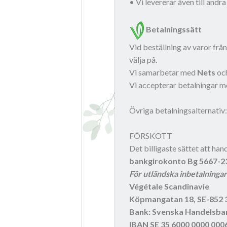
• Vi levererar även till andra
Betalningssätt
Vid beställning av varor frå
välja på.
Vi samarbetar med
Nets
oc
Vi accepterar betalningar m
Övriga betalningsalternativ
FÖRSKOTT
Det billigaste sättet att ha
bankgirokonto Bg 5667-2
För utländska inbetalninga
Végétale Scandinavie
Köpmangatan 18, SE-85
Bank: Svenska Handelsba
IBAN SE 35 6000 0000 000