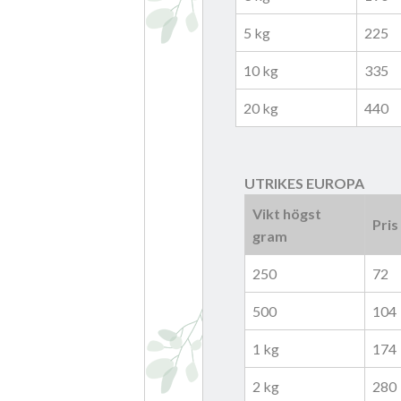
5 kg
225
10 kg
335
20 kg
440
UTRIKES EUROPA
Vikt högst
Pris
gram
250
72
500
104
1 kg
174
2 kg
280