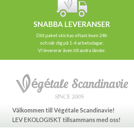
SNABBA LEVERANSER
Ditt paket skickas oftast inom 24h
och når dig på 1-4 arbetsdagar.
Vi levererar även till andra länder.
Välkommen till Végétale Scandinavie!
LEV EKOLOGISKT tillsammans med oss!