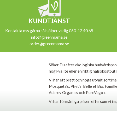
KUNDTJÄNST
Kontakta oss gärna så hjälper vi dig 060-12 40 65
info@greenmama.se
order@greenmama.se
Söker Du efter ekologiska hudvårdspro
hög kvalité eller en riktig hälsokostbut
Vi har ett brett och noga utvalt sortim
Mosqueta's, Phyt's, Belle et Bio, Famil
Aubrey Organics och PureVego+.
Vi har förmånliga priser, eftersom vi im