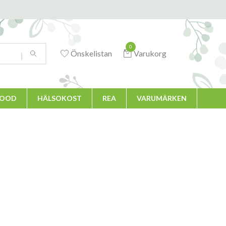
0
Önskelistan
Varukorg
FOOD
HÄLSOKOST
REA
VARUMÄRKEN