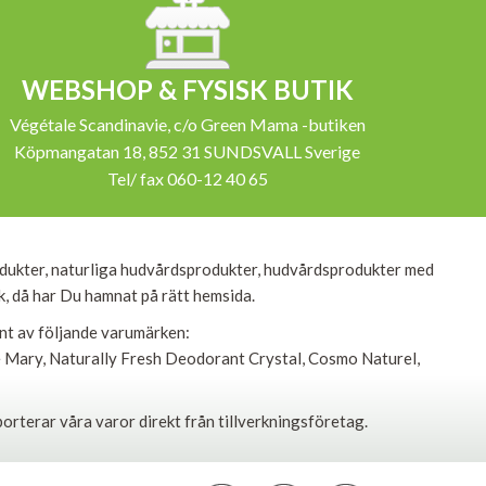
WEBSHOP & FYSISK BUTIK
Végétale Scandinavie, c/o Green Mama -butiken
Köpmangatan 18, 852 31 SUNDSVALL Sverige
Tel/ fax 060-12 40 65
dukter, naturliga hudvårdsprodukter, hudvårdsprodukter med
ik, då har Du hamnat på rätt hemsida.
ent av följande varumärken:
le Mary, Naturally Fresh Deodorant Crystal, Cosmo Naturel,
porterar våra varor direkt från tillverkningsföretag.