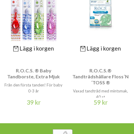
Lägg i korgen
Lägg i korgen
R.O.C.S. ® Baby
R.O.C.S.®
Tandborste, Extra Mjuk
Tandtrådshållare Floss´N
´TOSS ®
Från den första tanden! För baby
0-3 år
Vaxad tandtråd med mintsmak,
40 st
39 kr
59 kr