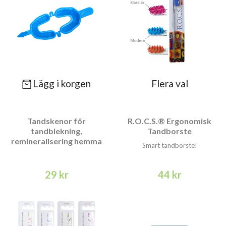
Lägg i korgen
Flera val
Tandskenor för
R.O.C.S.® Ergonomisk
tandblekning,
Tandborste
remineralisering hemma
Smart tandborste!
29 kr
44 kr