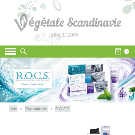
0
Hem
Varumärken
R.O.C.S.