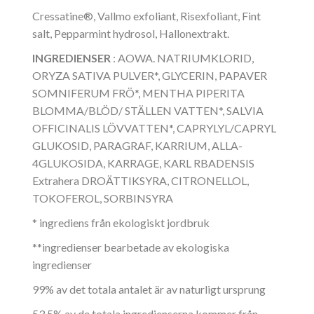
Cressatine®, Vallmo exfoliant, Risexfoliant, Fint
salt, Pepparmint hydrosol, Hallonextrakt.
INGREDIENSER
: AOWA.
NATRIUMKLORID,
ORYZA SATIVA PULVER*, GLYCERIN, PAPAVER
SOMNIFERUM FRÖ*, MENTHA PIPERITA
BLOMMA/BLÖD/ STÄLLEN VATTEN*, SALVIA
OFFICINALIS LÖVVATTEN*, CAPRYLYL/CAPRYL
GLUKOSID, PARAGRAF, KARRIUM, ALLA-
4GLUKOSIDA, KARRAGE, KARL RBADENSIS
Extrahera DROÄTTIKSYRA, CITRONELLOL,
TOKOFEROL, SORBINSYRA
* ingrediens från ekologiskt jordbruk
**ingredienser bearbetade av ekologiska
ingredienser
99% av det totala antalet är av naturligt ursprung
53,5% av de totala ingredienserna kommer från