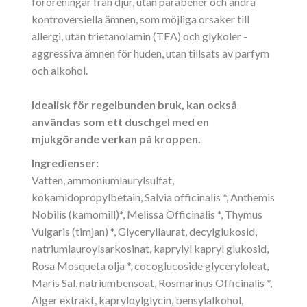
föroreningar från djur, utan parabener och andra
kontroversiella ämnen, som möjliga orsaker till
allergi, utan trietanolamin (TEA) och glykoler -
aggressiva ämnen för huden, utan tillsats av parfym
och alkohol.
Idealisk för regelbunden bruk, kan också
användas som ett duschgel med en
mjukgörande verkan på kroppen.
Ingredienser:
Vatten, ammoniumlaurylsulfat,
kokamidopropylbetain, Salvia officinalis *, Anthemis
Nobilis (kamomill)*, Melissa Officinalis *, Thymus
Vulgaris (timjan) *, Glyceryllaurat, decylglukosid,
natriumlauroylsarkosinat, kaprylyl kapryl glukosid,
Rosa Mosqueta olja *, cocoglucoside glyceryloleat,
Maris Sal, natriumbensoat, Rosmarinus Officinalis *,
Alger extrakt, kapryloylglycin, bensylalkohol,