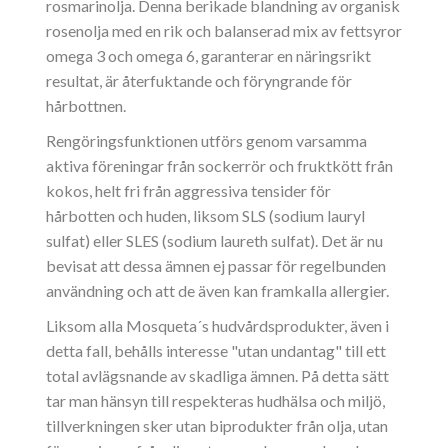
rosmarinolja. Denna berikade blandning av organisk
rosenolja med en rik och balanserad mix av fettsyror
omega 3 och omega 6, garanterar en näringsrikt
resultat, är återfuktande och föryngrande för
hårbottnen.
Rengöringsfunktionen utförs genom varsamma
aktiva föreningar från sockerrör och fruktkött från
kokos, helt fri från aggressiva tensider för
hårbotten och huden, liksom SLS (sodium lauryl
sulfat) eller SLES (sodium laureth sulfat). Det är nu
bevisat att dessa ämnen ej passar för regelbunden
användning och att de även kan framkalla allergier.
Liksom alla Mosqueta´s hudvårdsprodukter, även i
detta fall, behålls interesse "utan undantag" till ett
total avlägsnande av skadliga ämnen. På detta sätt
tar man hänsyn till respekteras hudhälsa och miljö,
tillverkningen sker utan biprodukter från olja, utan