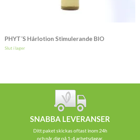
PHYT´S Hårlotion Stimulerande BIO
Slut i lager
SNABBA LEVERANSER
Ditt paket skickas oftast inom 24h
och når dig på 1-4 arbetsdagar.