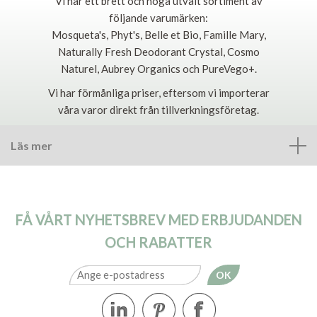
Vi har ett brett och noga utvalt sortiment av
följande varumärken:
Mosqueta's, Phyt's, Belle et Bio, Famille Mary,
Naturally Fresh Deodorant Crystal, Cosmo
Naturel, Aubrey Organics och PureVego+.
Vi har förmånliga priser, eftersom vi importerar
våra varor direkt från tillverkningsföretag.
Läs mer
FÅ VÅRT NYHETSBREV MED ERBJUDANDEN
OCH RABATTER
OK