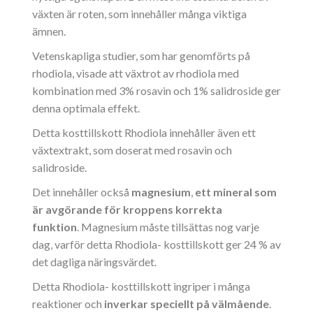
växten är roten, som innehåller många viktiga
ämnen.
Vetenskapliga studier, som har genomförts på
rhodiola, visade att växtrot av rhodiola med
kombination med 3% rosavin och 1% salidroside ger
denna optimala effekt.
Detta kosttillskott Rhodiola innehåller även ett
växtextrakt, som doserat med rosavin och
salidroside.
Det innehåller också
magnesium
,
ett mineral som
är avgörande för kroppens korrekta
funktion
. Magnesium måste tillsättas nog varje
dag, varför detta Rhodiola- kosttillskott ger 24 % av
det dagliga näringsvärdet.
Detta Rhodiola- kosttillskott ingriper i många
reaktioner och
inverkar
speciellt på
välmående
.