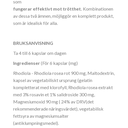
som
fungera
r
effektivt
mot
trötthet.
Kombinationen
av dessa två ämnen, möjliggör en komplett produkt,
som är idealisk för alla.
BRUKSANVISNING
Ta 4 till 6 kapslar om dagen
Ingredienser
(För 6 kapslar (mg)
Rhodiola - Rhodiola rosea rot 900 mg, Maltodextrin,
kapsel av vegetabiliskt ursprung (gelatin
kompletterat med klorofyll, Rhodiola rosea extrakt
med 3% rosavin et 1% salidroside 300 mg,
Magnesiumoxid 90 mg ( 24% av DRV(det
rekommenderade näringsvärdet), vegetabilisk
fettsyra av magnesiumsalter
(antiklumpningsmedel).