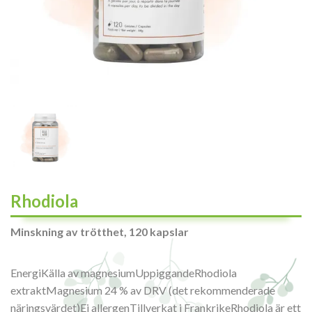
Rhodiola
Minskning av trötthet, 120 kapslar
EnergiKälla av magnesiumUppiggandeRhodiola
extraktMagnesium 24 % av DRV (det rekommenderade
näringsvärdet)Ej allergenTillverkat i FrankrikeRhodiola är ett