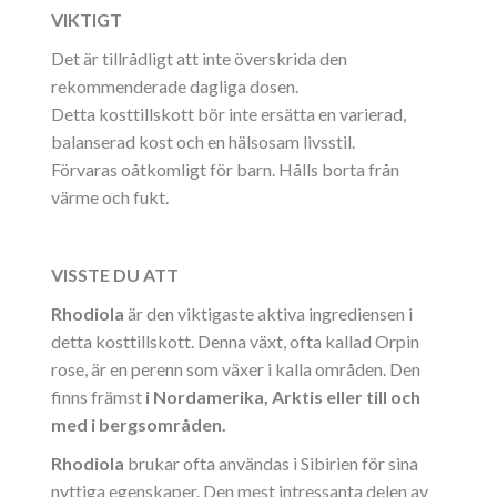
VIKTIGT
Det är tillrådligt att inte överskrida den
rekommenderade dagliga dosen.
Detta kosttillskott bör inte ersätta en varierad,
balanserad kost och en hälsosam livsstil.
Förvaras oåtkomligt för barn. Hålls borta från
värme och fukt.
VISSTE DU ATT
Rhodiola
är den viktigaste aktiva ingrediensen i
detta kosttillskott. Denna växt, ofta kallad Orpin
rose, är en perenn som växer i kalla områden. Den
finns främst
i Nordamerika, Arktis eller till och
med i bergsområden.
Rhodiola
brukar ofta användas i Sibirien för sina
nyttiga egenskaper. Den mest intressanta delen av