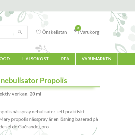
0
Önskelistan
Varukorg
FOOD
HÄLSOKOST
REA
VARUMÄRKEN
nebulisator Propolis
ktiv verkan, 20 ml
opolis nässpray nebulisator i ett praktiskt
Mary propolis nässpray är en lösning baserad på
de sel de Guérande), pro