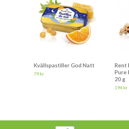
Kvällspastiller God Natt
Rent 
Pure 
79 kr
20 g
194 kr