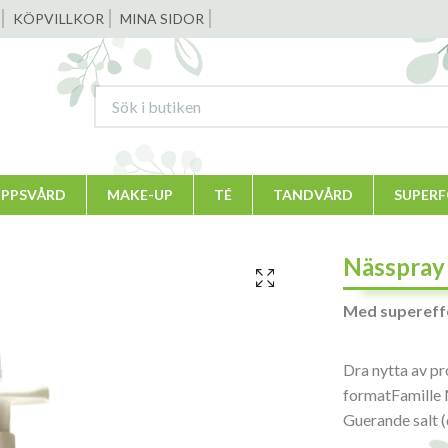
KÖPVILLKOR
MINA SIDOR
PPSVÅRD
MAKE-UP
TÉ
TANDVÅRD
SUPER
Nässpray 
Med supereffe
Dra nytta av pr
formatFamille 
Guerande salt (