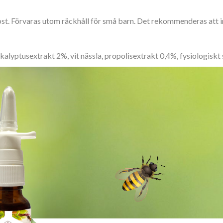
ost. Förvaras utom räckhåll för små barn. Det rekommenderas att
alyptusextrakt 2%, vit nässla, propolisextrakt 0,4%, fysiologiskt