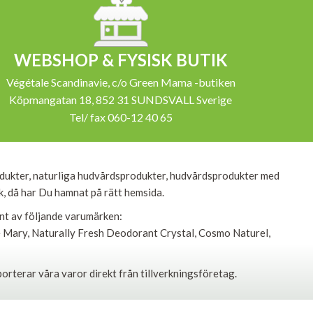
WEBSHOP & FYSISK BUTIK
Végétale Scandinavie, c/o Green Mama -butiken
Köpmangatan 18, 852 31 SUNDSVALL Sverige
Tel/ fax 060-12 40 65
dukter, naturliga hudvårdsprodukter, hudvårdsprodukter med
ik, då har Du hamnat på rätt hemsida.
ent av följande varumärken:
le Mary, Naturally Fresh Deodorant Crystal, Cosmo Naturel,
porterar våra varor direkt från tillverkningsföretag.