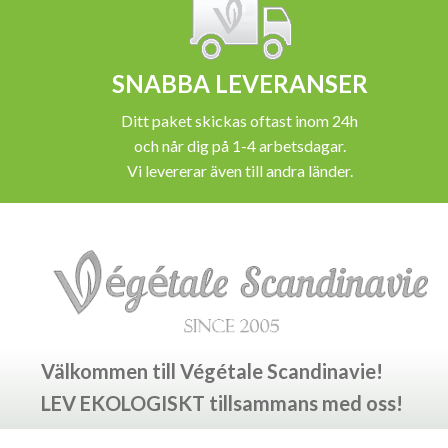
SNABBA LEVERANSER
Ditt paket skickas oftast inom 24h
och når dig på 1-4 arbetsdagar.
Vi levererar även till andra länder.
Välkommen till Végétale Scandinavie!
LEV EKOLOGISKT tillsammans med oss!