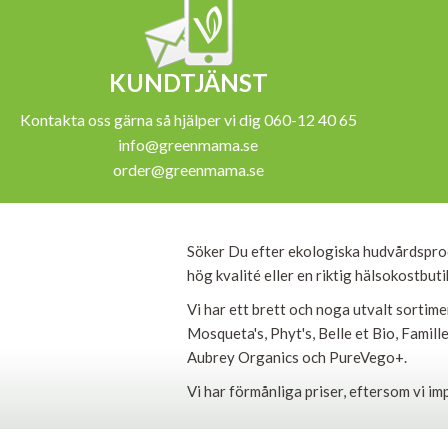
KUNDTJÄNST
Kontakta oss gärna så hjälper vi dig 060-12 40 65
info@greenmama.se
order@greenmama.se
Söker Du efter ekologiska hudvårdspro
hög kvalité eller en riktig hälsokostbut
Vi har ett brett och noga utvalt sortim
Mosqueta's, Phyt's, Belle et Bio, Famil
Aubrey Organics och PureVego+.
Vi har förmånliga priser, eftersom vi im