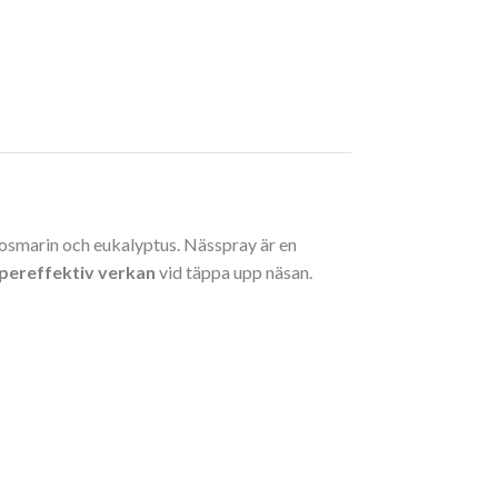
 rosmarin och eukalyptus. Nässpray är en
pereffektiv verkan
vid täppa upp näsan.