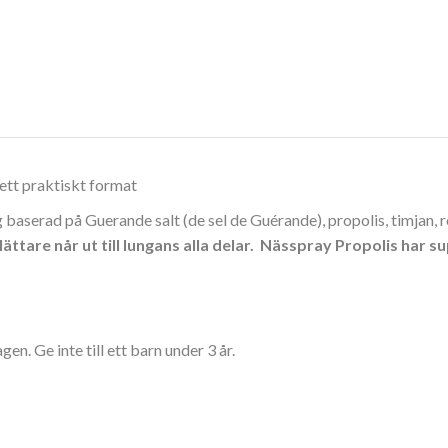
 ett praktiskt format
 baserad på Guerande salt (de sel de Guérande), propolis, timjan,
lättare når ut till lungans alla delar. Nässpray Propolis
har su
gen. Ge inte till ett barn under 3 år.