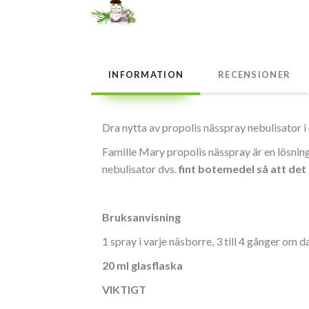
INFORMATION
RECENSIONER
Dra nytta av propolis nässpray nebulisator i
Famille Mary propolis nässpray är en lösning
nebulisator dvs.
fint botemedel så att det 
Bruksanvisning
1 spray i varje näsborre, 3 till 4 gånger om da
20 ml glasflaska
VIKTIGT