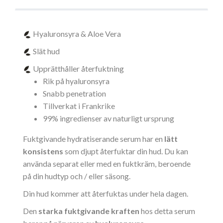
Hyaluronsyra & Aloe Vera
Slät hud
Upprätthåller återfuktning
Rik på hyaluronsyra
Snabb penetration
Tillverkat i Frankrike
99% ingredienser av naturligt ursprung
Fuktgivande hydratiserande serum har en
lätt
konsistens
som djupt återfuktar din hud. Du kan
använda separat eller med en fuktkräm, beroende
på din hudtyp och / eller säsong.
Din hud kommer att återfuktas under hela dagen.
Den
starka fuktgivande kraften
hos detta serum