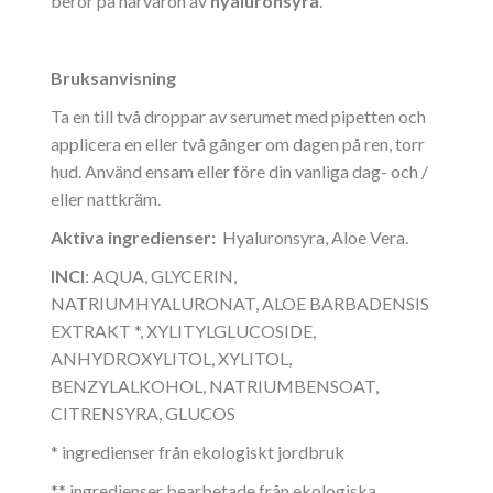
beror på närvaron av
hyaluronsyra
.
Bruksanvisning
Ta en till två droppar av serumet med pipetten och
applicera en eller två gånger om dagen på ren, torr
hud. Använd ensam eller före din vanliga dag- och /
eller nattkräm.
Aktiva ingredienser:
Hyaluronsyra, Aloe Vera.
INCI
: AQUA, GLYCERIN,
NATRIUMHYALURONAT, ALOE BARBADENSIS
EXTRAKT *, XYLITYLGLUCOSIDE,
ANHYDROXYLITOL, XYLITOL,
BENZYLALKOHOL, NATRIUMBENSOAT,
CITRENSYRA, GLUCOS
* ingredienser från ekologiskt jordbruk
** ingredienser bearbetade från ekologiska