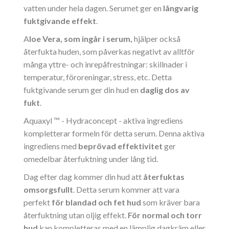
vatten under hela dagen. Serumet ger en
långvarig
fuktgivande effekt
.
A
loe Vera
, som ingår i serum,
hjälper också
återfukta huden, som påverkas negativt av alltför
många yttre- och inrepåfrestningar: skillnader i
temperatur, föroreningar, stress, etc. Detta
fuktgivande serum ger din hud en
daglig dos av
fukt
.
Aquaxyl ™ - Hydraconcept - aktiva ingrediens
kompletterar formeln för detta serum. Denna aktiva
ingrediens med
beprövad effektivitet
ger
omedelbar återfuktning under lång tid.
Dag efter dag kommer din hud att
återfuktas
omsorgsfullt
. Detta serum kommer att vara
perfekt
för blandad och fet hud
som kräver bara
återfuktning utan oljig effekt.
För normal och torr
hud
kan kompletteras med en lämplig dagkräm eller