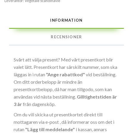
Leverantör:
Végétale Scandinavie
INFORMATION
RECENSIONER
Svårt att välja present? Med vårt presentkort blir
valet lätt. Presentkort har särskilt nummer, som ska
läggas in i rutan
"Ange rabattkod"
vid beställning.
Om ditt orderbelopp är mindre än
presentkortbelopp, då har man tillgodo, som kan
användas vid nästa beställning.
Gilltighetstiden är
3 år
från dagensköp.
Om du vill skicka ut presentkortet direkt till
mottagaren via e-post , då informerar oss om det i
rutan
"Lägg till meddelande"
i kassan, annars