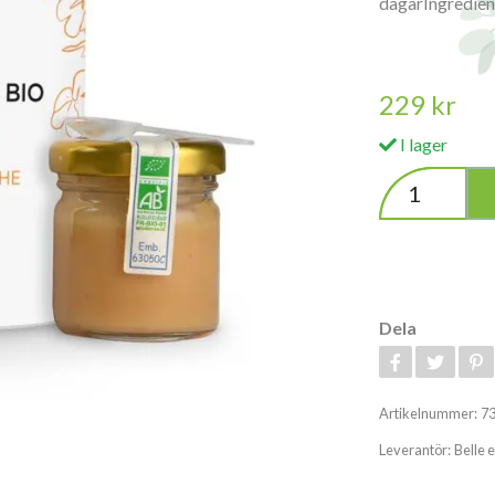
dagarIngredien
229 kr
I lager
Dela
Artikelnummer:
7
Leverantör:
Belle e