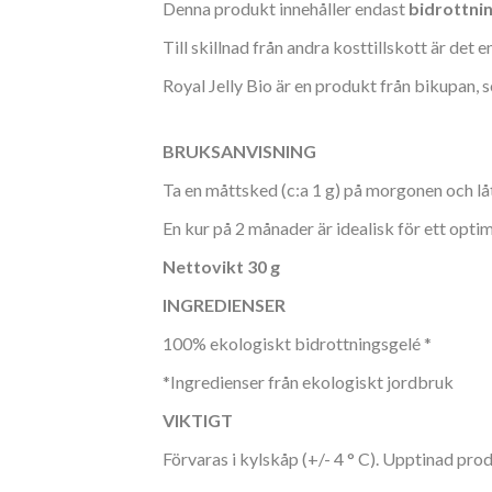
Denna produkt innehåller endast
bidrottni
Till skillnad från andra kosttillskott är det
Royal Jelly Bio är en produkt från bikupan, 
BRUKSANVISNING
Ta en måttsked (c:a 1 g) på morgonen och lå
En kur på 2 månader är idealisk för ett optim
Nettovikt 30 g
INGREDIENSER
100% ekologiskt bidrottningsgelé *
*Ingredienser från ekologiskt jordbruk
VIKTIGT
Förvaras i kylskåp (+/- 4 ° C). Upptinad produ