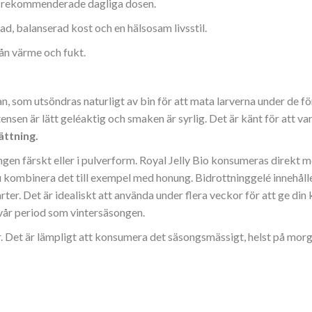
n rekommenderade dagliga dosen.
rad, balanserad kost och en hälsosam livsstil.
rån värme och fukt.
n, som utsöndras naturligt av bin för att mata larverna under de fö
ensen är lätt geléaktig och smaken är syrlig. Det är känt för att va
ttning.
ingen färskt eller i pulverform. Royal Jelly Bio konsumeras direkt
kombinera det till exempel med honung. Bidrottninggelé innehålle
er. Det är idealiskt att använda under flera veckor för att ge din k
vår period som vintersäsongen.
r. Det är lämpligt att konsumera det säsongsmässigt, helst på mor