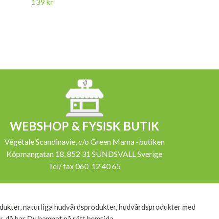
139 kr
159 kr
WEBSHOP & FYSISK BUTIK
Végétale Scandinavie, c/o Green Mama -butiken
Köpmangatan 18, 852 31 SUNDSVALL Sverige
Tel/ fax 060-12 40 65
dukter, naturliga hudvårdsprodukter, hudvårdsprodukter med
ik, då har Du hamnat på rätt hemsida.