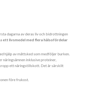
rsta dagarna av deras liv och bidrottningen
ra
ett livsmedel med flera hälsofördelar
 med hjälp av måttsked som medföljer burken.
r näringsämnen inklusive proteiner,
ropp ett näringstillskott. Det är särskilt
gonen före frukost.