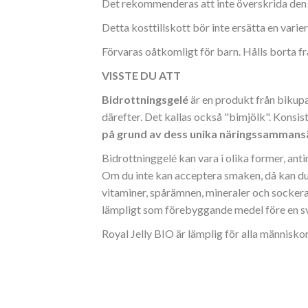
Det rekommenderas att inte överskrida de
Detta kosttillskott bör inte ersätta en varie
Förvaras oåtkomligt för barn. Hålls borta f
VISSTE DU ATT
Bidrottningsgelé
är en produkt från bikupa
därefter. Det kallas också "bimjölk". Konsist
på grund av dess unika näringssammansä
Bidrottninggelé kan vara i olika former, ant
Om du inte kan acceptera smaken, då kan du 
vitaminer, spårämnen, mineraler och sockerart
lämpligt som förebyggande medel före en s
Royal Jelly BIO är lämplig för alla människo