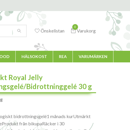
0
Önskelistan
Varukorg
FOOD
HÄLSOKOST
REA
VARUMÄRKEN
kt Royal Jelly
ngsgelé/Bidrottninggelé 30 g
 g
ogiskt bidrottningsgelé1 månads kurUtmärkt
eProdukt från bikupaRäcker i 30