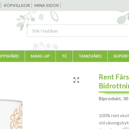
KÖPVILLKOR
MINA SIDOR
PPSVÅRD
MAKE-UP
TÉ
TANDVÅRD
SUPER
Rent Färs
Bidrottni
Biprodukt, 30
100% rent ekol
vid säsongsbyt