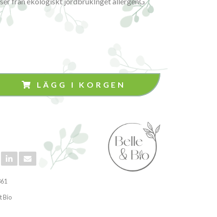
ser från ekologiskt jordbrukInget allergenG
LÄGG I KORGEN
361
t Bio