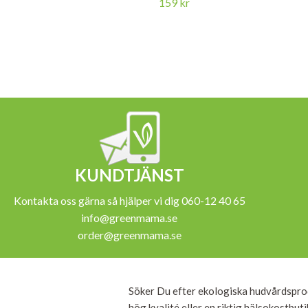
159 kr
KUNDTJÄNST
Kontakta oss gärna så hjälper vi dig 060-12 40 65
info@greenmama.se
order@greenmama.se
Söker Du efter ekologiska hudvårdspro
hög kvalité eller en riktig hälsokostbut