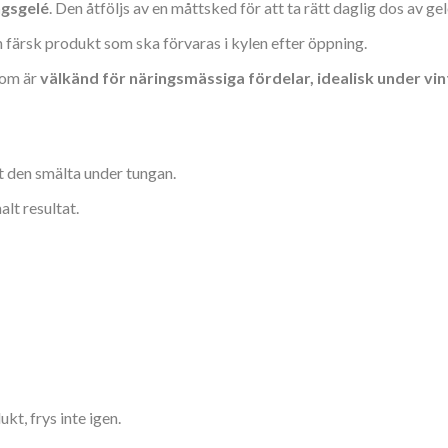
ngsgelé
. Den åtföljs av en måttsked för att ta rätt daglig dos av gel
 en färsk produkt som ska förvaras i kylen efter öppning.
som är
välkänd för näringsmässiga fördelar, idealisk under vi
t den smälta under tungan.
alt resultat.
kt, frys inte igen.