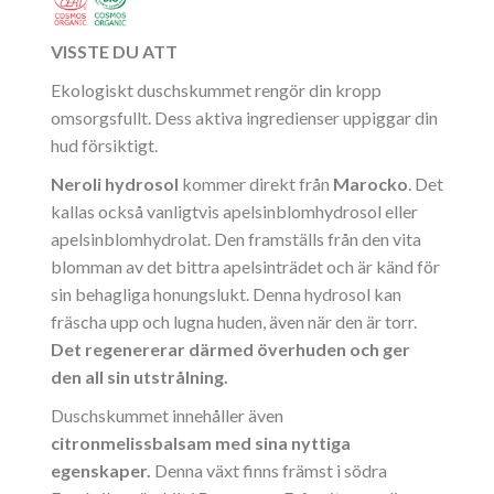
VISSTE DU ATT
Ekologiskt duschskummet rengör din kropp
omsorgsfullt. Dess aktiva ingredienser uppiggar din
hud försiktigt.
Neroli hydrosol
kommer direkt från
Marocko
. Det
kallas också vanligtvis apelsinblomhydrosol eller
apelsinblomhydrolat. Den framställs från den vita
blomman av det bittra apelsinträdet och är känd för
sin behagliga honungslukt. Denna hydrosol kan
fräscha upp och lugna huden, även när den är torr.
Det regenererar därmed överhuden och ger
den all sin utstrålning.
Duschskummet innehåller även
citronmelissbalsam
med sina nyttiga
egenskaper.
Denna växt finns främst i södra