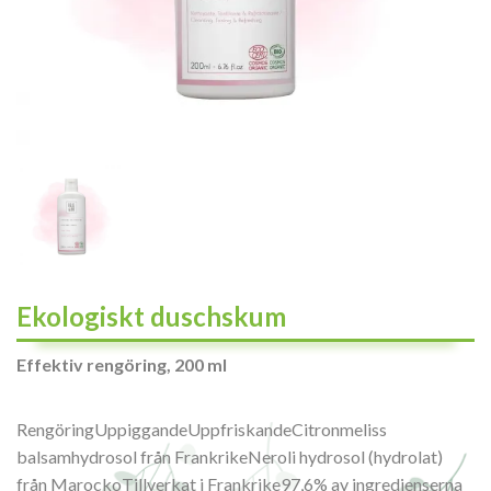
Ekologiskt duschskum
Effektiv rengöring, 200 ml
RengöringUppiggandeUppfriskandeCitronmeliss
balsamhydrosol från FrankrikeNeroli hydrosol (hydrolat)
från MarockoTillverkat i Frankrike97,6% av ingredienserna