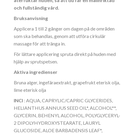
återfuktar huden, så att du får en målinriktad
och fullständig vård.
Bruksanvisning
Applicera 1 till 2 gånger om dagen på de områden
som ska behandlas, genom att utföra cirkulär
massage för att tränga in.
För lättare applicering spruta direkt på huden med
hjälp av sprutspetsen.
Aktiva ingredienser
Bruna alger, ingefäraextrakt, grapefrukt eterisk olja,
lime eterisk olja
INCI
: AQUA, CAPRYLIC/CAPRIC GLYCERIDES,
HELIANTHUS ANNUUS SEED OIL*, ALCOHOL**,
GLYCERIN, BEHENYL ALCOHOL, POLYGLYCERYL-
2 DIPOLYHYDROXYSTEARATE, LAURYL
GLUCOSIDE, ALOE BARBADENSIS LEAF*,