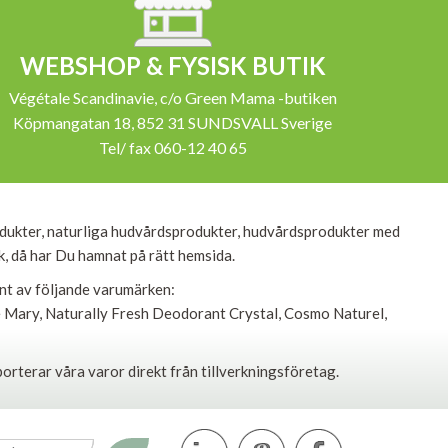
WEBSHOP & FYSISK BUTIK
Végétale Scandinavie, c/o Green Mama -butiken
Köpmangatan 18, 852 31 SUNDSVALL Sverige
Tel/ fax 060-12 40 65
dukter, naturliga hudvårdsprodukter, hudvårdsprodukter med
ik, då har Du hamnat på rätt hemsida.
ent av följande varumärken:
le Mary, Naturally Fresh Deodorant Crystal, Cosmo Naturel,
porterar våra varor direkt från tillverkningsföretag.