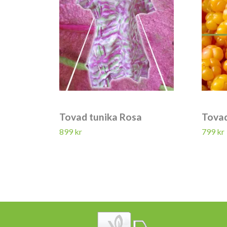
Tovad tunika Rosa
Tovad
899 kr
799 kr