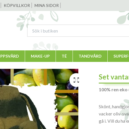
KÖPVILLKOR
MINA SIDOR
PPSVÅRD
MAKE-UP
TÉ
TANDVÅRD
SUPER
Set vanta
100% ren eko u
Skönt, handgjor
vacker oliv-sva
gå i. Vill du ha