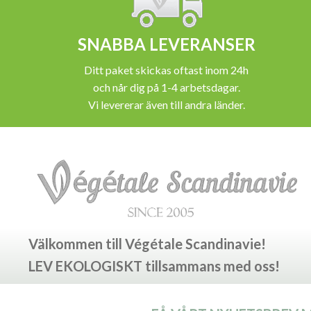
SNABBA LEVERANSER
Ditt paket skickas oftast inom 24h
och når dig på 1-4 arbetsdagar.
Vi levererar även till andra länder.
Välkommen till Végétale Scandinavie!
LEV EKOLOGISKT tillsammans med oss!