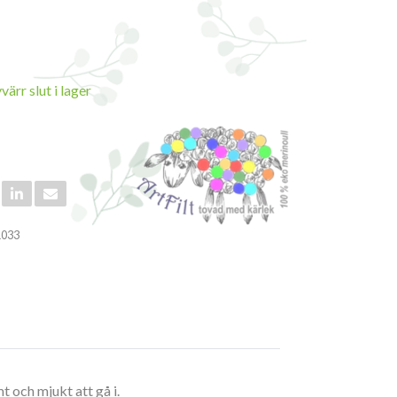
ärr slut i lager
1033
t och mjukt att gå i.