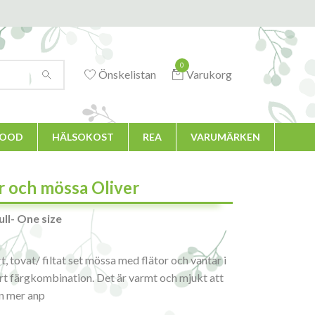
0
Önskelistan
Varukorg
FOOD
HÄLSOKOST
REA
VARUMÄRKEN
r och mössa Oliver
ll- One size
t, tovat/ filtat set mössa med flätor och vantar i
rt färgkombination. Det är varmt och mjukt att
 en mer anp