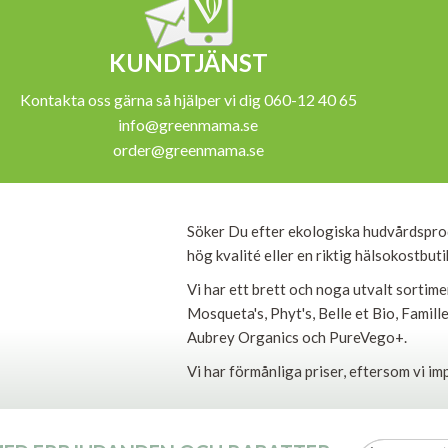
KUNDTJÄNST
Kontakta oss gärna så hjälper vi dig 060-12 40 65
info@greenmama.se
order@greenmama.se
Söker Du efter ekologiska hudvårdspro
hög kvalité eller en riktig hälsokostbut
Vi har ett brett och noga utvalt sortim
Mosqueta's, Phyt's, Belle et Bio, Famil
Aubrey Organics och PureVego+.
Vi har förmånliga priser, eftersom vi im