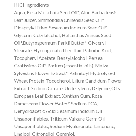
INCI Ingredients
Aqua, Rosa Moschata Seed Oil*, Aloe Barbadensis
Leaf Juice*, Simmondsia Chinensis Seed Oil*,
Dicaprylyl Ether, Sesamum Indicum Seed Oil*,
Glycerin, Cetylalcohol, Helianthus Annuus Seed
Oil*,Butyrospermum Parkii Butter*, Glyceryl
Stearate, Hydrogenated Lecithin, Palmitic Acid,
Tocopheryl Acetate, Benzylalcohol, Persea
Gratissima Oil*, Parfum (essential oils), Malva
Sylvestris Flower Extract*, Palmitoyl Hydrolyzed
Wheat Protein, Tocopherol, Lilium Candidum Flower
Extract, Sodium Citrate, Undecylenoyl Glycine, Olea
Europaea Leaf Extract, Xanthan Gum, Rosa
Damascena Flower Water*, Sodium PCA,
Dehydroacetic Acid, Sesamum Indicum Oil
Unsaponifiables, Triticum Vulgare Germ Oil
Unsaponifiables, Sodium Hyaluronate, Limonene,
Linalool, Citronellol, Geraniol.