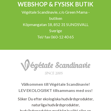
WEBSHOP & FYSISK BUTIK
Végétale Scandinavie, c/o Green Mama -
butiken
Köpmangatan 18, 852 31 SUNDSVALL
Sverige
Tel/ fax 060-12 40 65
Välkommen till Végétale Scandinavie!
LEV EKOLOGISKT tillsammans med oss!
Söker Du efter ekologiska hudvårdsprodukter,
naturliga hudvårdsprodukter,
hudvårdsprodukter med hög kvalité eller en