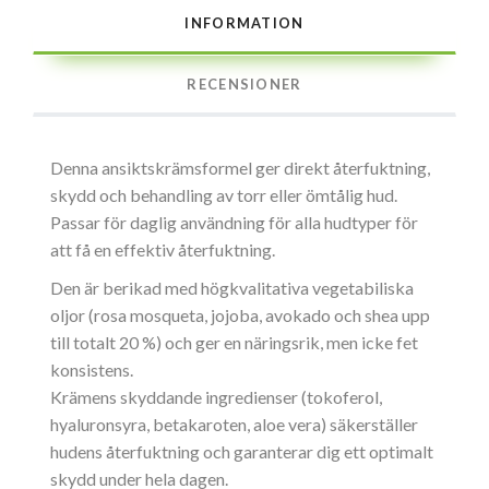
INFORMATION
RECENSIONER
Denna ansiktskrämsformel ger direkt återfuktning,
skydd och behandling av torr eller ömtålig hud.
Passar för daglig användning för alla hudtyper för
att få en effektiv återfuktning.
Den är berikad med högkvalitativa vegetabiliska
oljor (rosa mosqueta, jojoba, avokado och shea upp
till totalt 20 %) och ger en näringsrik, men icke fet
konsistens.
Krämens skyddande ingredienser (tokoferol,
hyaluronsyra, betakaroten, aloe vera) säkerställer
hudens återfuktning och garanterar dig ett optimalt
skydd under hela dagen.