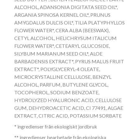
ALCOHOL, ADANSONIA DIGITATA SEED OIL*,
ARGANIA SPINOSA KERNEL OIL*, PRUNUS
AMYGDALUS DULCIS OIL*, TILIA PLATYPHYLLOS
FLOWER WATER*, CERA ALBA (BEESWAX),
CETYL ALCOHOL, HELICHRYSUM ITALICUM
FLOWER WATER*, CETEARYL GLUCOSIDE,
SILYBUM MARIANUM SEED OIL*, ALOE
BARBADENSIS EXTRACT*, PYRUS MALUS FRUIT
EXTRACT*, POLYGLYCERYL-4 OLEATE,
MICROCRYSTALLINE CELLULOSE, BENZYL
ALCOHOL, PARFUM, BUTYLENE GLYCOL,
TOCOPHEROL, SODIUM BENZOATE,
HYDROLYZED HYALURONIC ACID, CELLULOSE
GUM, DEHYDROACETIC ACID, CI 77491, ALGAE
EXTRACT, CITRIC ACID, POTASSIUM SORBATE
* ingredienser från ekologiskt jordbruk
** ingredienser bearbetade från ekologiska