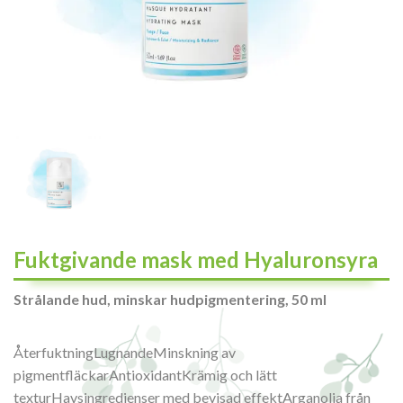
Fuktgivande mask med Hyaluronsyra
Strålande hud, minskar hudpigmentering, 50 ml
ÅterfuktningLugnandeMinskning av
pigmentfläckarAntioxidantKrämig och lätt
texturHavsingredienser med bevisad effektArganolja från