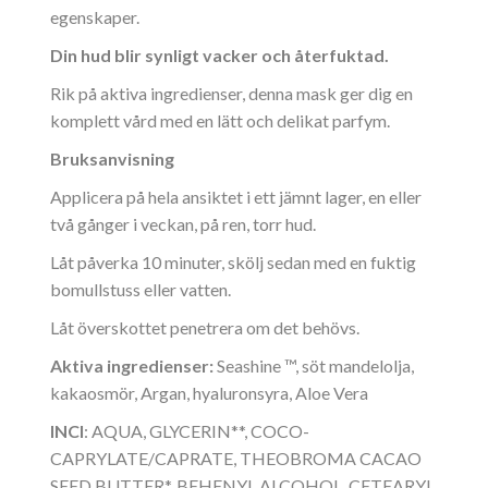
egenskaper.
Din hud blir synligt vacker och återfuktad.
Rik på aktiva ingredienser, denna mask ger dig en
komplett vård med en lätt och delikat parfym.
Bruksanvisning
Applicera på hela ansiktet i ett jämnt lager, en eller
två gånger i veckan, på ren, torr hud.
Låt påverka 10 minuter, skölj sedan med en fuktig
bomullstuss eller vatten.
Låt överskottet penetrera om det behövs.
Aktiva ingredienser:
Seashine ™, söt mandelolja,
kakaosmör, Argan, hyaluronsyra, Aloe Vera
INCI
: AQUA, GLYCERIN**, COCO-
CAPRYLATE/CAPRATE, THEOBROMA CACAO
SEED BUTTER*, BEHENYL ALCOHOL, CETEARYL