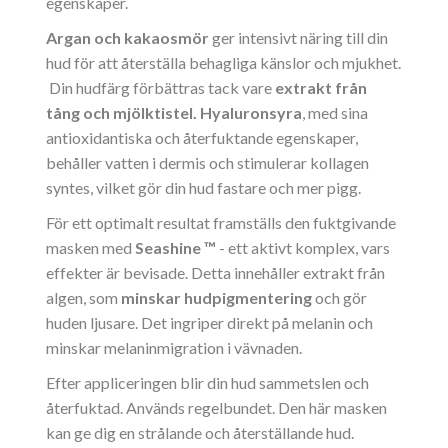
egenskaper.
Argan och kakaosmör
ger intensivt näring till din
hud för att återställa behagliga känslor och mjukhet.
Din hudfärg förbättras tack vare
extrakt från
tång och mjölktistel. Hyaluronsyra
, med sina
antioxidantiska och återfuktande egenskaper,
behåller vatten i dermis och stimulerar kollagen
syntes, vilket gör din hud fastare och mer pigg.
För ett optimalt resultat framställs den fuktgivande
masken med
Seashine ™
- ett aktivt komplex, vars
effekter är bevisade. Detta innehåller extrakt från
algen, som
minskar hudpigmentering
och gör
huden ljusare. Det ingriper direkt på melanin och
minskar melaninmigration i vävnaden.
Efter appliceringen blir din hud sammetslen och
återfuktad. Används regelbundet. Den här masken
kan ge dig en strålande och återställande hud.