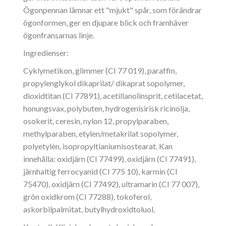
Ögonpennan lämnar ett "mjukt" spår, som förändrar
ögonformen, ger en djupare blick och framhäver
ögonfransarnas linje.
Ingredienser:
Cyklymetikon, glimmer (CI 77 019), paraffin,
propylenglykol dikaprilat/ dikaprat sopolymer,
dioxidtitan (CI 77891), acetillanolinsprit, cetilacetat,
honungsvax, polybuten, hydrogenisirisk ricinolja,
osokerit, ceresin, nylon 12, propylparaben,
methylparaben, etylen/metakrilat sopolymer,
polyetylèn, isopropyltianiumisostearat. Kan
innehålla: oxidjärn (CI 77499), oxidjärn (CI 77491),
järnhaltig ferrocyanid (CI 775 10), karmin (CI
75470), oxidjärn (CI 77492), ultramarin (CI 77 007),
grön oxidkrom (CI 77288), tokoferol,
askorbilpalmitat, butylhydroxidtoluol.